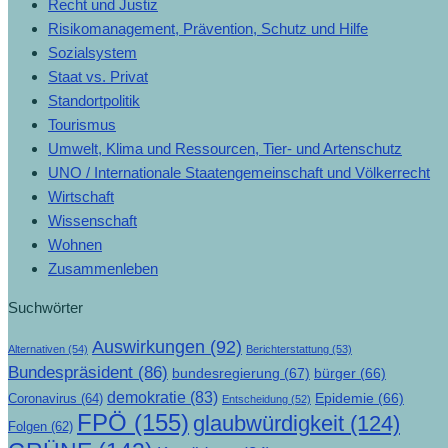
Recht und Justiz
Risikomanagement, Prävention, Schutz und Hilfe
Sozialsystem
Staat vs. Privat
Standortpolitik
Tourismus
Umwelt, Klima und Ressourcen, Tier- und Artenschutz
UNO / Internationale Staatengemeinschaft und Völkerrecht
Wirtschaft
Wissenschaft
Wohnen
Zusammenleben
Suchwörter
Auswirkungen
(92)
Alternativen
(54)
Berichterstattung
(53)
Bundespräsident
(86)
bundesregierung
(67)
bürger
(66)
demokratie
(83)
Epidemie
(66)
Coronavirus
(64)
Entscheidung
(52)
FPÖ
(155)
glaubwürdigkeit
(124)
Folgen
(62)