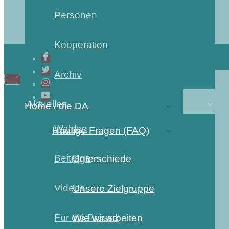
Personen
Kooperation
Archiv
Aktuelles
Home / die DA
Wahlen
Häufige Fragen (FAQ)
Beiträge
Unterschiede
Videos
Unsere Zielgruppe
Für die Presse
Wie wir arbeiten