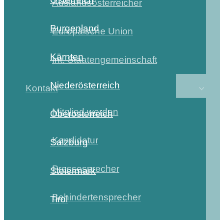
Auslandsösterreicher
Burgenland
Europäische Union
Kärnten
Int. Staatengemeinschaft
Niederösterreich
Kontakt
Mitglied werden
Oberösterreich
Kandidatur
Salzburg
Pressesprecher
Steiermark
Behindertensprecher
Tirol