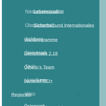
Niederösterreich
Lebensqualität
Oberösterreich
Sicherheit und Internationales
Salzburg
Wahlprogramme
Steiermark
Demokratie 2.18
Tirol
Othello’s Team
Vorarlberg
barriereFREI+
Wien
Regionen
Österreich