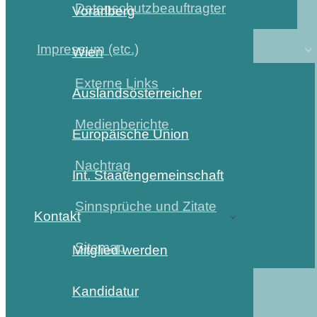
Datenschutzbeauftragter
Vorarlberg
Impressum (etc.)
Wien
Externe Links
Auslandsösterreicher
Medienberichte
Europäische Union
Nachtrag
Int. Staatengemeinschaft
Sinnsprüche und Zitate
Kontakt
Sitemap
Mitglied werden
Kandidatur