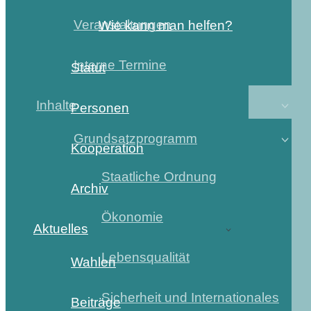
Veranstaltungen
Wie kann man helfen?
Interne Termine
Statut
Inhalte
Personen
Grundsatzprogramm
Kooperation
Staatliche Ordnung
Archiv
Ökonomie
Aktuelles
Lebensqualität
Wahlen
Sicherheit und Internationales
Beiträge