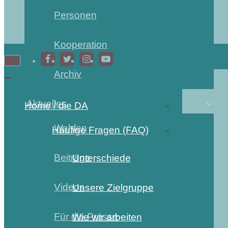
Personen
Kooperation
Archiv
Aktuelles
Home / die DA
Wahlen
Häufige Fragen (FAQ)
Beiträge
Unterschiede
Videos
Unsere Zielgruppe
Für die Presse
Wie wir arbeiten