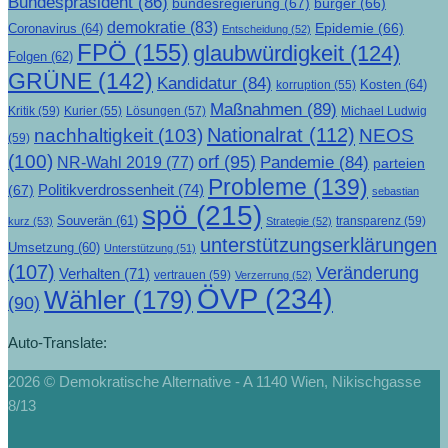
Bundespräsident
(86)
bundesregierung
(67)
bürger
(66)
demokratie
(83)
Epidemie
(66)
Coronavirus
(64)
Entscheidung
(52)
FPÖ
(155)
glaubwürdigkeit
(124)
Folgen
(62)
GRÜNE
(142)
Kandidatur
(84)
Kosten
(64)
korruption
(55)
Maßnahmen
(89)
Kritik
(59)
Lösungen
(57)
Michael Ludwig
Kurier
(55)
Nationalrat
(112)
nachhaltigkeit
(103)
NEOS
(59)
(100)
orf
(95)
Pandemie
(84)
NR-Wahl 2019
(77)
parteien
Probleme
(139)
Politikverdrossenheit
(74)
(67)
sebastian
spö
(215)
Souverän
(61)
transparenz
(59)
kurz
(53)
Strategie
(52)
unterstützungserklärungen
Umsetzung
(60)
Unterstützung
(51)
(107)
Veränderung
Verhalten
(71)
vertrauen
(59)
Verzerrung
(52)
ÖVP
(234)
Wähler
(179)
(90)
Auto-Translate:
2026 © Demokratische Alternative - A 1140 Wien, Nikischgasse
8/13