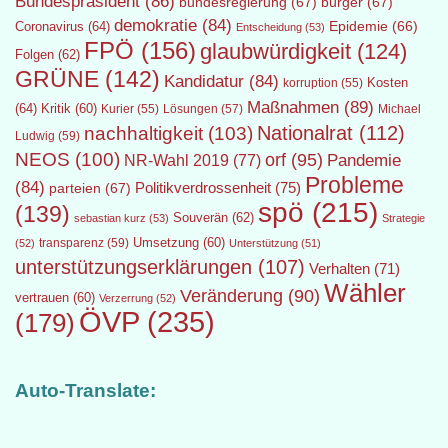
Bundespräsident
(86)
bundesregierung
(67)
bürger
(67)
demokratie
(84)
Epidemie
(66)
Coronavirus
(64)
Entscheidung
(53)
FPÖ
(156)
glaubwürdigkeit
(124)
Folgen
(62)
GRÜNE
(142)
Kandidatur
(84)
Kosten
korruption
(55)
Maßnahmen
(89)
(64)
Kritik
(60)
Lösungen
(57)
Michael
Kurier
(55)
Nationalrat
(112)
nachhaltigkeit
(103)
Ludwig
(59)
NEOS
(100)
orf
(95)
Pandemie
NR-Wahl 2019
(77)
Probleme
(84)
Politikverdrossenheit
(75)
parteien
(67)
spö
(215)
(139)
Souverän
(62)
sebastian kurz
(53)
Strategie
transparenz
(59)
Umsetzung
(60)
(52)
Unterstützung
(51)
unterstützungserklärungen
(107)
Verhalten
(71)
Wähler
Veränderung
(90)
vertrauen
(60)
Verzerrung
(52)
ÖVP
(235)
(179)
Auto-Translate: