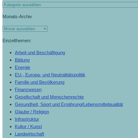
Regeln
Kategorien
für
Monats-Archiv
den
ORF
Monats-
(27.4.2023)
Archiv
Einzelthemen:
Arbeit und Beschäftigung
Bildung
Energie
EU-, Europa- und Neutralitätspolitik
Familie und Bevölkerung
Finanzwesen
Gesellschaft und Menschenrechte
Gesundheit, Sport und Ernährung/Lebensmittelqualität
Glaube / Religion
Infrastruktur
Kultur / Kunst
Landwirtschaft