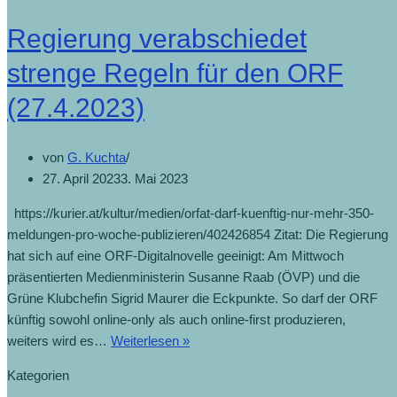
Regierung verabschiedet
strenge Regeln für den ORF
(27.4.2023)
von
G. Kuchta
27. April 2023
3. Mai 2023
https://kurier.at/kultur/medien/orfat-darf-kuenftig-nur-mehr-350-
meldungen-pro-woche-publizieren/402426854 Zitat: Die Regierung
hat sich auf eine ORF-Digitalnovelle geeinigt: Am Mittwoch
präsentierten Medienministerin Susanne Raab (ÖVP) und die
Grüne Klubchefin Sigrid Maurer die Eckpunkte. So darf der ORF
künftig sowohl online-only als auch online-first produzieren,
Regierung
weiters wird es…
Weiterlesen »
verabschiedet
Kategorien
strenge