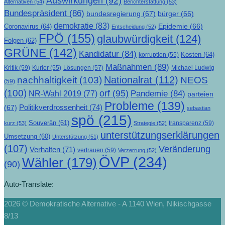
Auswirkungen
(92)
Alternativen
(54)
Berichterstattung
(53)
Bundespräsident
(86)
bundesregierung
(67)
bürger
(66)
demokratie
(83)
Epidemie
(66)
Coronavirus
(64)
Entscheidung
(52)
FPÖ
(155)
glaubwürdigkeit
(124)
Folgen
(62)
GRÜNE
(142)
Kandidatur
(84)
Kosten
(64)
korruption
(55)
Maßnahmen
(89)
Kritik
(59)
Lösungen
(57)
Michael Ludwig
Kurier
(55)
Nationalrat
(112)
nachhaltigkeit
(103)
NEOS
(59)
(100)
orf
(95)
Pandemie
(84)
NR-Wahl 2019
(77)
parteien
Probleme
(139)
Politikverdrossenheit
(74)
(67)
sebastian
spö
(215)
Souverän
(61)
transparenz
(59)
kurz
(53)
Strategie
(52)
unterstützungserklärungen
Umsetzung
(60)
Unterstützung
(51)
(107)
Veränderung
Verhalten
(71)
vertrauen
(59)
Verzerrung
(52)
ÖVP
(234)
Wähler
(179)
(90)
Auto-Translate:
2026 © Demokratische Alternative - A 1140 Wien, Nikischgasse
8/13