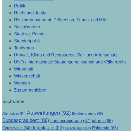
Politik
Recht und Justiz
Risikomanagement, Prävention, Schutz und Hilfe
Sozialsystem
Staat vs. Privat
Standortpolitik
Tourismus
Umwelt, Klima und Ressourcen, Tier- und Artenschutz
UNO / Internationale Staatengemeinschaft und Völkerrecht
Wirtschaft
Wissenschaft
Wohnen
Zusammenleben
Suchwörter
Auswirkungen
(92)
Alternativen
(54)
Berichterstattung
(53)
Bundespräsident
(86)
bundesregierung
(67)
bürger
(66)
demokratie
(83)
Epidemie
(66)
Coronavirus
(64)
Entscheidung
(52)