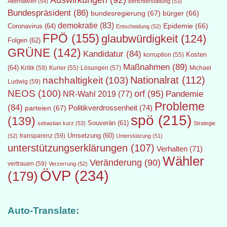
Auswirkungen
(92)
Alternativen
(54)
Berichterstattung
(53)
Bundespräsident
(86)
bundesregierung
(67)
bürger
(66)
demokratie
(83)
Epidemie
(66)
Coronavirus
(64)
Entscheidung
(52)
FPÖ
(155)
glaubwürdigkeit
(124)
Folgen
(62)
GRÜNE
(142)
Kandidatur
(84)
Kosten
korruption
(55)
Maßnahmen
(89)
(64)
Kritik
(59)
Lösungen
(57)
Michael
Kurier
(55)
Nationalrat
(112)
nachhaltigkeit
(103)
Ludwig
(59)
NEOS
(100)
orf
(95)
Pandemie
NR-Wahl 2019
(77)
Probleme
(84)
Politikverdrossenheit
(74)
parteien
(67)
spö
(215)
(139)
Souverän
(61)
sebastian kurz
(53)
Strategie
transparenz
(59)
Umsetzung
(60)
(52)
Unterstützung
(51)
unterstützungserklärungen
(107)
Verhalten
(71)
Wähler
Veränderung
(90)
vertrauen
(59)
Verzerrung
(52)
ÖVP
(234)
(179)
Auto-Translate: