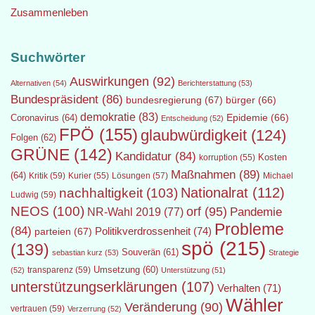
Zusammenleben
Suchwörter
Auswirkungen
(92)
Alternativen
(54)
Berichterstattung
(53)
Bundespräsident
(86)
bundesregierung
(67)
bürger
(66)
demokratie
(83)
Epidemie
(66)
Coronavirus
(64)
Entscheidung
(52)
FPÖ
(155)
glaubwürdigkeit
(124)
Folgen
(62)
GRÜNE
(142)
Kandidatur
(84)
Kosten
korruption
(55)
Maßnahmen
(89)
(64)
Kritik
(59)
Lösungen
(57)
Michael
Kurier
(55)
Nationalrat
(112)
nachhaltigkeit
(103)
Ludwig
(59)
NEOS
(100)
orf
(95)
Pandemie
NR-Wahl 2019
(77)
Probleme
(84)
Politikverdrossenheit
(74)
parteien
(67)
spö
(215)
(139)
Souverän
(61)
sebastian kurz
(53)
Strategie
transparenz
(59)
Umsetzung
(60)
(52)
Unterstützung
(51)
unterstützungserklärungen
(107)
Verhalten
(71)
Wähler
Veränderung
(90)
vertrauen
(59)
Verzerrung
(52)