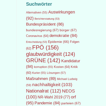
Suchwörter
Auswirkungen
Alternativen
(55)
(92)
Berichterstattung
(53)
Bundespräsident
(86)
bundesregierung
(67)
bürger
(67)
demokratie
(84)
Coronavirus
(64)
Epidemie
(66)
Folgen
Entscheidung
(53)
FPÖ
(156)
(62)
glaubwürdigkeit
(124)
GRÜNE
(142)
Kandidatur
(84)
Kosten
(64)
Kritik
korruption
(55)
(60)
Lösungen
(57)
Kurier
(55)
Maßnahmen
(89)
Michael Ludwig
nachhaltigkeit
(103)
(59)
Nationalrat
(112)
NEOS
(100)
orf
NR-Wahl 2019
(77)
(95)
Pandemie
(84)
parteien
(67)