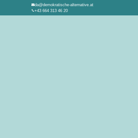
da@demokratische-alternative.at
Zum
+43 664 313 46 20
Inhalt
springen