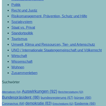
Politik
Recht und Justiz
Risikomanagement, Prävention, Schutz und Hilfe
Sozialsystem
Staat vs. Privat
Standortpolitik
Tourismus
Umwelt, Klima und Ressourcen, Tier- und Artenschutz
UNO / Internationale Staatengemeinschaft und Völkerrecht
Wirtschaft
Wissenschaft
Wohnen
Zusammenleben
Suchwörter
Auswirkungen
(92)
Alternativen
(54)
Berichterstattung
(53)
Bundespräsident
(86)
bundesregierung
(67)
bürger
(66)
demokratie
(83)
Epidemie
(66)
Coronavirus
(64)
Entscheidung
(52)