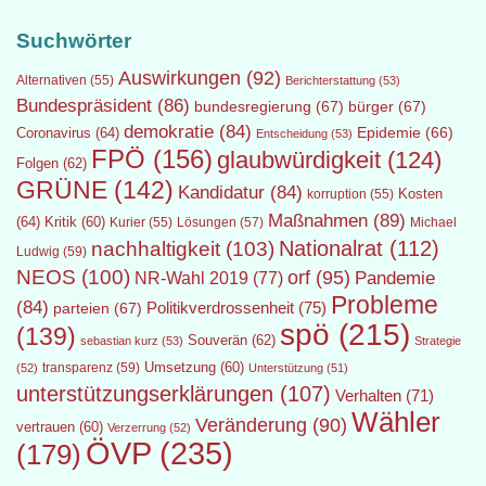
Suchwörter
Auswirkungen
(92)
Alternativen
(55)
Berichterstattung
(53)
Bundespräsident
(86)
bundesregierung
(67)
bürger
(67)
demokratie
(84)
Epidemie
(66)
Coronavirus
(64)
Entscheidung
(53)
FPÖ
(156)
glaubwürdigkeit
(124)
Folgen
(62)
GRÜNE
(142)
Kandidatur
(84)
Kosten
korruption
(55)
Maßnahmen
(89)
(64)
Kritik
(60)
Lösungen
(57)
Michael
Kurier
(55)
Nationalrat
(112)
nachhaltigkeit
(103)
Ludwig
(59)
NEOS
(100)
orf
(95)
Pandemie
NR-Wahl 2019
(77)
Probleme
(84)
Politikverdrossenheit
(75)
parteien
(67)
spö
(215)
(139)
Souverän
(62)
sebastian kurz
(53)
Strategie
transparenz
(59)
Umsetzung
(60)
(52)
Unterstützung
(51)
unterstützungserklärungen
(107)
Verhalten
(71)
Wähler
Veränderung
(90)
vertrauen
(60)
Verzerrung
(52)
ÖVP
(235)
(179)