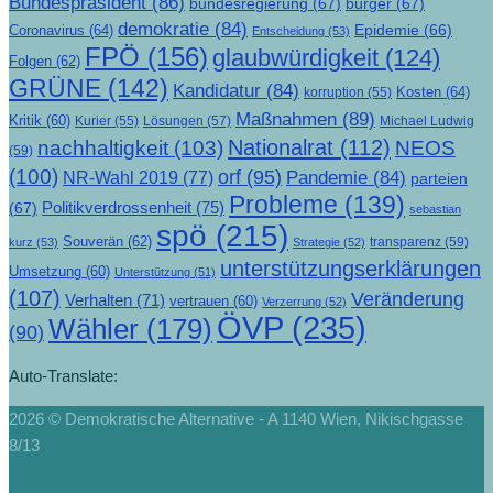
Bundespräsident
(86)
bundesregierung
(67)
bürger
(67)
demokratie
(84)
Epidemie
(66)
Coronavirus
(64)
Entscheidung
(53)
FPÖ
(156)
glaubwürdigkeit
(124)
Folgen
(62)
GRÜNE
(142)
Kandidatur
(84)
Kosten
(64)
korruption
(55)
Maßnahmen
(89)
Kritik
(60)
Lösungen
(57)
Michael Ludwig
Kurier
(55)
Nationalrat
(112)
nachhaltigkeit
(103)
NEOS
(59)
(100)
orf
(95)
Pandemie
(84)
NR-Wahl 2019
(77)
parteien
Probleme
(139)
Politikverdrossenheit
(75)
(67)
sebastian
spö
(215)
Souverän
(62)
transparenz
(59)
kurz
(53)
Strategie
(52)
unterstützungserklärungen
Umsetzung
(60)
Unterstützung
(51)
(107)
Veränderung
Verhalten
(71)
vertrauen
(60)
Verzerrung
(52)
ÖVP
(235)
Wähler
(179)
(90)
Auto-Translate:
2026 © Demokratische Alternative - A 1140 Wien, Nikischgasse
8/13