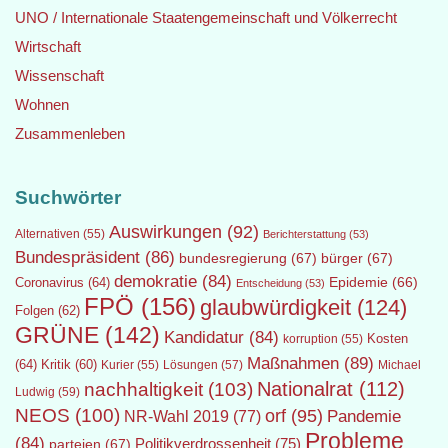
UNO / Internationale Staatengemeinschaft und Völkerrecht
Wirtschaft
Wissenschaft
Wohnen
Zusammenleben
Suchwörter
Auswirkungen
(92)
Alternativen
(55)
Berichterstattung
(53)
Bundespräsident
(86)
bundesregierung
(67)
bürger
(67)
demokratie
(84)
Epidemie
(66)
Coronavirus
(64)
Entscheidung
(53)
FPÖ
(156)
glaubwürdigkeit
(124)
Folgen
(62)
GRÜNE
(142)
Kandidatur
(84)
Kosten
korruption
(55)
Maßnahmen
(89)
(64)
Kritik
(60)
Lösungen
(57)
Michael
Kurier
(55)
Nationalrat
(112)
nachhaltigkeit
(103)
Ludwig
(59)
NEOS
(100)
orf
(95)
Pandemie
NR-Wahl 2019
(77)
Probleme
(84)
Politikverdrossenheit
(75)
parteien
(67)