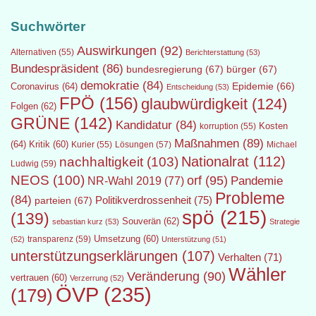
Suchwörter
Auswirkungen
(92)
Alternativen
(55)
Berichterstattung
(53)
Bundespräsident
(86)
bundesregierung
(67)
bürger
(67)
demokratie
(84)
Epidemie
(66)
Coronavirus
(64)
Entscheidung
(53)
FPÖ
(156)
glaubwürdigkeit
(124)
Folgen
(62)
GRÜNE
(142)
Kandidatur
(84)
Kosten
korruption
(55)
Maßnahmen
(89)
(64)
Kritik
(60)
Lösungen
(57)
Michael
Kurier
(55)
Nationalrat
(112)
nachhaltigkeit
(103)
Ludwig
(59)
NEOS
(100)
orf
(95)
Pandemie
NR-Wahl 2019
(77)
Probleme
(84)
Politikverdrossenheit
(75)
parteien
(67)
spö
(215)
(139)
Souverän
(62)
sebastian kurz
(53)
Strategie
transparenz
(59)
Umsetzung
(60)
(52)
Unterstützung
(51)
unterstützungserklärungen
(107)
Verhalten
(71)
Wähler
Veränderung
(90)
vertrauen
(60)
Verzerrung
(52)
ÖVP
(235)
(179)