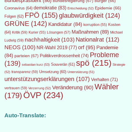
Bundespräsident
(86)
bundesregierung
(67)
bürger
(66)
demokratie
(83)
Epidemie
(66)
Coronavirus
(64)
Entscheidung
(52)
FPÖ
(155)
glaubwürdigkeit
(124)
Folgen
(62)
GRÜNE
(142)
Kandidatur
(84)
Kosten
korruption
(55)
Maßnahmen
(89)
(64)
Kritik
(59)
Lösungen
(57)
Michael
Kurier
(55)
Nationalrat
(112)
nachhaltigkeit
(103)
Ludwig
(59)
NEOS
(100)
orf
(95)
Pandemie
NR-Wahl 2019
(77)
Probleme
(84)
Politikverdrossenheit
(74)
parteien
(67)
spö
(215)
(139)
Souverän
(61)
sebastian kurz
(53)
Strategie
transparenz
(59)
Umsetzung
(60)
(52)
Unterstützung
(51)
unterstützungserklärungen
(107)
Verhalten
(71)
Wähler
Veränderung
(90)
vertrauen
(59)
Verzerrung
(52)
ÖVP
(234)
(179)
Auto-Translate: