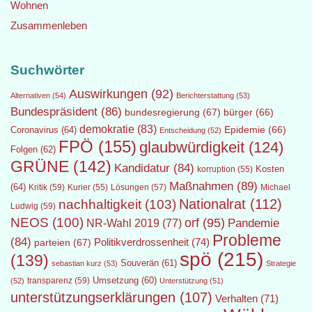
Wohnen
Zusammenleben
Suchwörter
Auswirkungen
(92)
Alternativen
(54)
Berichterstattung
(53)
Bundespräsident
(86)
bundesregierung
(67)
bürger
(66)
demokratie
(83)
Epidemie
(66)
Coronavirus
(64)
Entscheidung
(52)
FPÖ
(155)
glaubwürdigkeit
(124)
Folgen
(62)
GRÜNE
(142)
Kandidatur
(84)
Kosten
korruption
(55)
Maßnahmen
(89)
(64)
Kritik
(59)
Lösungen
(57)
Michael
Kurier
(55)
Nationalrat
(112)
nachhaltigkeit
(103)
Ludwig
(59)
NEOS
(100)
orf
(95)
Pandemie
NR-Wahl 2019
(77)
Probleme
(84)
Politikverdrossenheit
(74)
parteien
(67)
spö
(215)
(139)
Souverän
(61)
sebastian kurz
(53)
Strategie
transparenz
(59)
Umsetzung
(60)
(52)
Unterstützung
(51)
unterstützungserklärungen
(107)
Verhalten
(71)