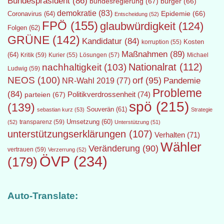
Bundespräsident
(86)
bundesregierung
(67)
bürger
(66)
demokratie
(83)
Epidemie
(66)
Coronavirus
(64)
Entscheidung
(52)
FPÖ
(155)
glaubwürdigkeit
(124)
Folgen
(62)
GRÜNE
(142)
Kandidatur
(84)
Kosten
korruption
(55)
Maßnahmen
(89)
(64)
Kritik
(59)
Lösungen
(57)
Michael
Kurier
(55)
Nationalrat
(112)
nachhaltigkeit
(103)
Ludwig
(59)
NEOS
(100)
orf
(95)
Pandemie
NR-Wahl 2019
(77)
Probleme
(84)
Politikverdrossenheit
(74)
parteien
(67)
spö
(215)
(139)
Souverän
(61)
sebastian kurz
(53)
Strategie
transparenz
(59)
Umsetzung
(60)
(52)
Unterstützung
(51)
unterstützungserklärungen
(107)
Verhalten
(71)
Wähler
Veränderung
(90)
vertrauen
(59)
Verzerrung
(52)
ÖVP
(234)
(179)
Auto-Translate: