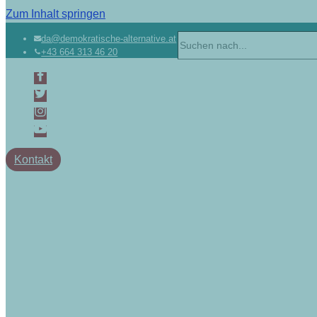
Zum Inhalt springen
Suchen
da@demokratische-alternative.at
+43 664 313 46 20
nach …
Kontakt