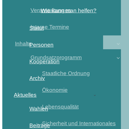
Veranstaltungen
Wie kann man helfen?
Interne Termine
Statut
Inhalte
Personen
Grundsatzprogramm
Kooperation
Staatliche Ordnung
Archiv
Ökonomie
Aktuelles
Lebensqualität
Wahlen
Sicherheit und Internationales
Beiträge