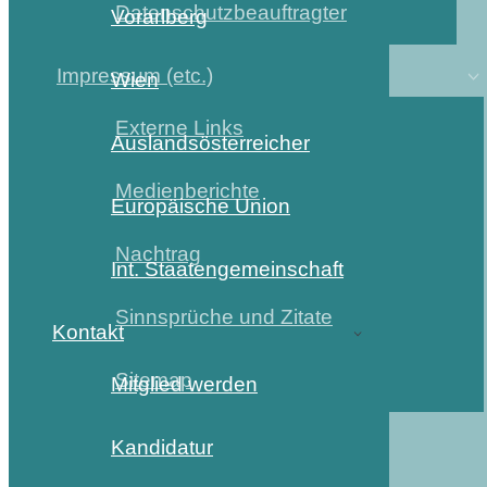
Datenschutzbeauftragter
Vorarlberg
Impressum (etc.)
Wien
Externe Links
Auslandsösterreicher
Medienberichte
Europäische Union
Nachtrag
Int. Staatengemeinschaft
Sinnsprüche und Zitate
Kontakt
Sitemap
Mitglied werden
Kandidatur