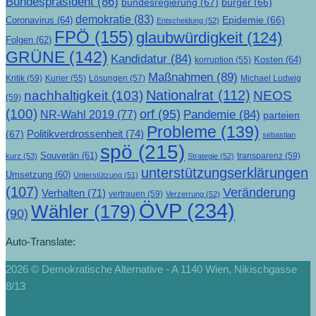
Bundespräsident
(86)
bundesregierung
(67)
bürger
(66)
demokratie
(83)
Epidemie
(66)
Coronavirus
(64)
Entscheidung
(52)
FPÖ
(155)
glaubwürdigkeit
(124)
Folgen
(62)
GRÜNE
(142)
Kandidatur
(84)
Kosten
(64)
korruption
(55)
Maßnahmen
(89)
Kritik
(59)
Lösungen
(57)
Michael Ludwig
Kurier
(55)
Nationalrat
(112)
nachhaltigkeit
(103)
NEOS
(59)
(100)
orf
(95)
Pandemie
(84)
NR-Wahl 2019
(77)
parteien
Probleme
(139)
Politikverdrossenheit
(74)
(67)
sebastian
spö
(215)
Souverän
(61)
transparenz
(59)
kurz
(53)
Strategie
(52)
unterstützungserklärungen
Umsetzung
(60)
Unterstützung
(51)
(107)
Veränderung
Verhalten
(71)
vertrauen
(59)
Verzerrung
(52)
ÖVP
(234)
Wähler
(179)
(90)
Auto-Translate:
2026 © Demokratische Alternative - A 1140 Wien, Nikischgasse
8/13