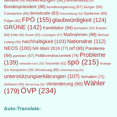
Auswirkungen
(92)
Alternativen
(54)
Berichterstattung
(53)
Bundespräsident
(86)
bundesregierung
(67)
bürger
(66)
demokratie
(83)
Epidemie
(66)
Coronavirus
(64)
Entscheidung
(52)
FPÖ
(155)
glaubwürdigkeit
(124)
Folgen
(62)
GRÜNE
(142)
Kandidatur
(84)
Kosten
korruption
(55)
Maßnahmen
(89)
(64)
Kritik
(59)
Lösungen
(57)
Michael
Kurier
(55)
Nationalrat
(112)
nachhaltigkeit
(103)
Ludwig
(59)
NEOS
(100)
orf
(95)
Pandemie
NR-Wahl 2019
(77)
Probleme
(84)
Politikverdrossenheit
(74)
parteien
(67)
spö
(215)
(139)
Souverän
(61)
sebastian kurz
(53)
Strategie
transparenz
(59)
Umsetzung
(60)
(52)
Unterstützung
(51)
unterstützungserklärungen
(107)
Verhalten
(71)
Wähler
Veränderung
(90)
vertrauen
(59)
Verzerrung
(52)
ÖVP
(234)
(179)
Auto-Translate: