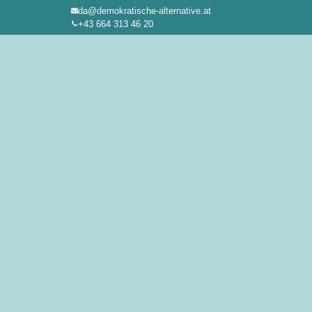
da@demokratische-alternative.at
Zum
+43 664 313 46 20
Inhalt
springen