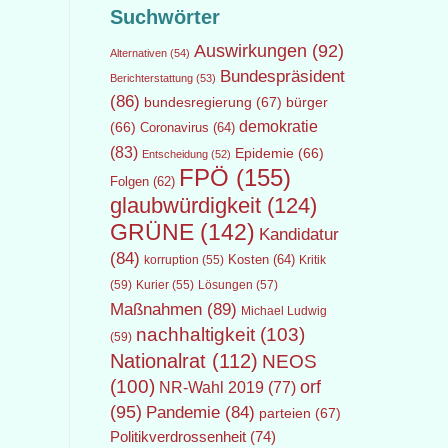
Suchwörter
Auswirkungen
(92)
Alternativen
(54)
Bundespräsident
Berichterstattung
(53)
(86)
bundesregierung
(67)
bürger
demokratie
(66)
Coronavirus
(64)
(83)
Epidemie
(66)
Entscheidung
(52)
FPÖ
(155)
Folgen
(62)
glaubwürdigkeit
(124)
GRÜNE
(142)
Kandidatur
(84)
Kosten
(64)
Kritik
korruption
(55)
(59)
Lösungen
(57)
Kurier
(55)
Maßnahmen
(89)
Michael Ludwig
nachhaltigkeit
(103)
(59)
Nationalrat
(112)
NEOS
(100)
orf
NR-Wahl 2019
(77)
(95)
Pandemie
(84)
parteien
(67)
Politikverdrossenheit
(74)