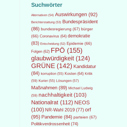
Suchwörter
Auswirkungen
(92)
Alternativen
(54)
Bundespräsident
Berichterstattung
(53)
(86)
bundesregierung
(67)
bürger
demokratie
(66)
Coronavirus
(64)
(83)
Epidemie
(66)
Entscheidung
(52)
FPÖ
(155)
Folgen
(62)
glaubwürdigkeit
(124)
GRÜNE
(142)
Kandidatur
(84)
Kosten
(64)
Kritik
korruption
(55)
(59)
Lösungen
(57)
Kurier
(55)
Maßnahmen
(89)
Michael Ludwig
nachhaltigkeit
(103)
(59)
Nationalrat
(112)
NEOS
(100)
orf
NR-Wahl 2019
(77)
(95)
Pandemie
(84)
parteien
(67)
Politikverdrossenheit
(74)