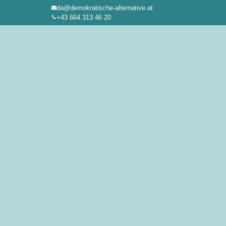
da@demokratische-alternative.at
Zum
+43 664 313 46 20
Inhalt
springen