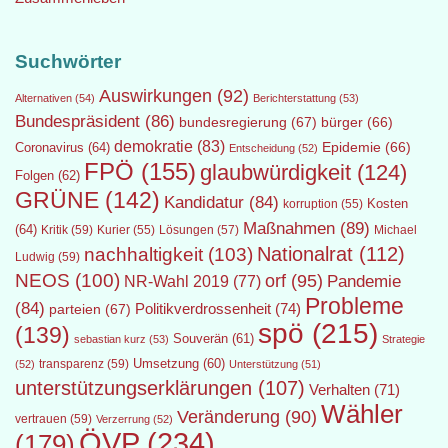
Suchwörter
Auswirkungen
(92)
Alternativen
(54)
Berichterstattung
(53)
Bundespräsident
(86)
bundesregierung
(67)
bürger
(66)
demokratie
(83)
Epidemie
(66)
Coronavirus
(64)
Entscheidung
(52)
FPÖ
(155)
glaubwürdigkeit
(124)
Folgen
(62)
GRÜNE
(142)
Kandidatur
(84)
Kosten
korruption
(55)
Maßnahmen
(89)
(64)
Kritik
(59)
Lösungen
(57)
Michael
Kurier
(55)
Nationalrat
(112)
nachhaltigkeit
(103)
Ludwig
(59)
NEOS
(100)
orf
(95)
Pandemie
NR-Wahl 2019
(77)
Probleme
(84)
Politikverdrossenheit
(74)
parteien
(67)
spö
(215)
(139)
Souverän
(61)
sebastian kurz
(53)
Strategie
transparenz
(59)
Umsetzung
(60)
(52)
Unterstützung
(51)
unterstützungserklärungen
(107)
Verhalten
(71)
Wähler
Veränderung
(90)
vertrauen
(59)
Verzerrung
(52)
ÖVP
(234)
(179)