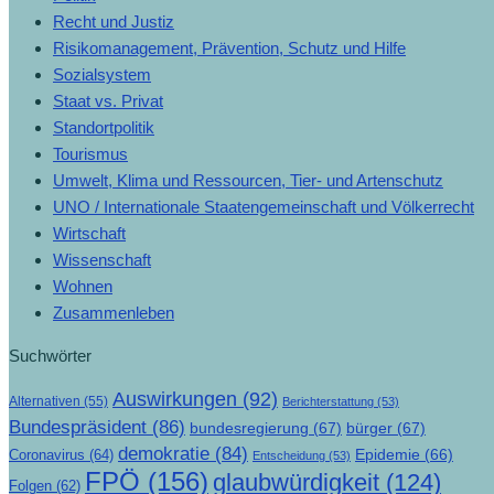
Recht und Justiz
Risikomanagement, Prävention, Schutz und Hilfe
Sozialsystem
Staat vs. Privat
Standortpolitik
Tourismus
Umwelt, Klima und Ressourcen, Tier- und Artenschutz
UNO / Internationale Staatengemeinschaft und Völkerrecht
Wirtschaft
Wissenschaft
Wohnen
Zusammenleben
Suchwörter
Auswirkungen
(92)
Alternativen
(55)
Berichterstattung
(53)
Bundespräsident
(86)
bundesregierung
(67)
bürger
(67)
demokratie
(84)
Epidemie
(66)
Coronavirus
(64)
Entscheidung
(53)
FPÖ
(156)
glaubwürdigkeit
(124)
Folgen
(62)