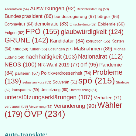
Auswirkungen
(92)
Alternativen
(54)
Berichterstattung
(53)
Bundespräsident
(86)
bundesregierung
(67)
bürger
(66)
demokratie
(83)
Epidemie
(66)
Coronavirus
(64)
Entscheidung
(52)
FPÖ
(155)
glaubwürdigkeit
(124)
Folgen
(62)
GRÜNE
(142)
Kandidatur
(84)
Kosten
korruption
(55)
Maßnahmen
(89)
(64)
Kritik
(59)
Lösungen
(57)
Michael
Kurier
(55)
Nationalrat
(112)
nachhaltigkeit
(103)
Ludwig
(59)
NEOS
(100)
orf
(95)
Pandemie
NR-Wahl 2019
(77)
Probleme
(84)
Politikverdrossenheit
(74)
parteien
(67)
spö
(215)
(139)
Souverän
(61)
sebastian kurz
(53)
Strategie
transparenz
(59)
Umsetzung
(60)
(52)
Unterstützung
(51)
unterstützungserklärungen
(107)
Verhalten
(71)
Wähler
Veränderung
(90)
vertrauen
(59)
Verzerrung
(52)
ÖVP
(234)
(179)
Auto-Translate: