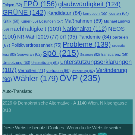
FPÖ
(156)
glaubwürdigkeit
(124)
Folgen
(62)
GRÜNE
(142)
Kandidatur
(84)
Kosten
(64)
korruption
(55)
Maßnahmen
(89)
Kritik
(60)
Lösungen
(57)
Michael Ludwig
Kurier
(55)
Nationalrat
(112)
nachhaltigkeit
(103)
NEOS
(59)
(100)
orf
(95)
Pandemie
(84)
NR-Wahl 2019
(77)
parteien
Probleme
(139)
Politikverdrossenheit
(75)
(67)
sebastian
spö
(215)
Souverän
(62)
transparenz
(59)
kurz
(53)
Strategie
(52)
unterstützungserklärungen
Umsetzung
(60)
Unterstützung
(51)
(107)
Veränderung
Verhalten
(71)
vertrauen
(60)
Verzerrung
(52)
ÖVP
(235)
Wähler
(179)
(90)
Auto-Translate:
2026 © Demokratische Alternative - A 1140 Wien, Nikischgasse
8/13
Diese Website benutzt Cookies. Wenn du die Website weiter
nutzt, gehen wir von deinem Einverständnis aus.