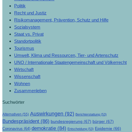
Politik
Recht und Justiz
Risikomanagement, Prävention, Schutz und Hilfe
Sozialsystem
Staat vs. Privat
Standortpolitik
Tourismus
Umwelt, Klima und Ressourcen, Tier- und Artenschutz
UNO / Internationale Staatengemeinschaft und Völkerrecht
Wirtschaft
Wissenschaft
Wohnen
Zusammenleben
Suchwörter
Auswirkungen
(92)
Alternativen
(55)
Berichterstattung
(53)
Bundespräsident
(86)
bundesregierung
(67)
bürger
(67)
demokratie
(84)
Epidemie
(66)
Coronavirus
(64)
Entscheidung
(53)