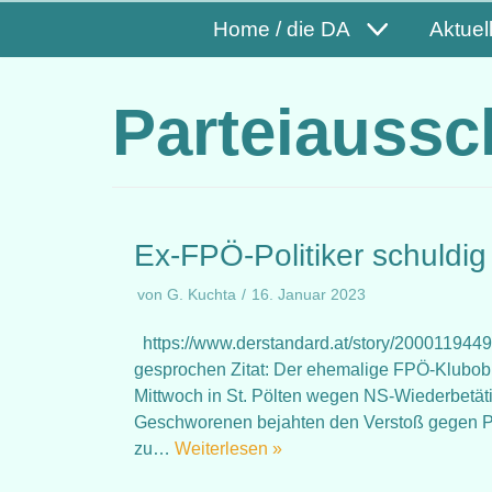
Home / die DA
Aktuel
Parteiaussc
Ex-FPÖ-Politiker schuldi
von
G. Kuchta
16. Januar 2023
https://www.derstandard.at/story/20001194496
gesprochen Zitat: Der ehemalige FPÖ-Klubobm
Mittwoch in St. Pölten wegen NS-Wiederbetät
Geschworenen bejahten den Verstoß gegen Par
zu…
Weiterlesen »