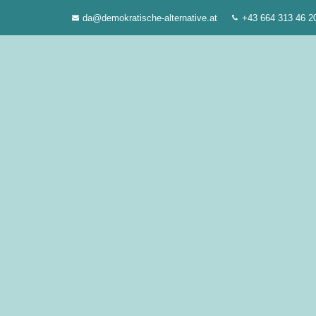
Zum
da@demokratische-alternative.at
+43 664 313 46 2
Inhalt
springen