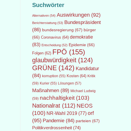
Suchwörter
Auswirkungen
(92)
Alternativen
(54)
Bundespräsident
Berichterstattung
(53)
(86)
bundesregierung
(67)
bürger
demokratie
(66)
Coronavirus
(64)
(83)
Epidemie
(66)
Entscheidung
(52)
FPÖ
(155)
Folgen
(62)
glaubwürdigkeit
(124)
GRÜNE
(142)
Kandidatur
(84)
Kosten
(64)
Kritik
korruption
(55)
(59)
Lösungen
(57)
Kurier
(55)
Maßnahmen
(89)
Michael Ludwig
nachhaltigkeit
(103)
(59)
Nationalrat
(112)
NEOS
(100)
orf
NR-Wahl 2019
(77)
(95)
Pandemie
(84)
parteien
(67)
Politikverdrossenheit
(74)