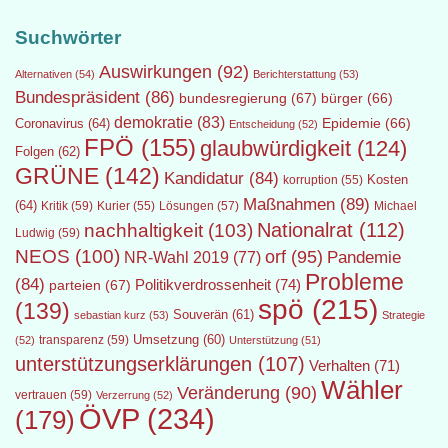
Suchwörter
Auswirkungen
(92)
Alternativen
(54)
Berichterstattung
(53)
Bundespräsident
(86)
bundesregierung
(67)
bürger
(66)
demokratie
(83)
Epidemie
(66)
Coronavirus
(64)
Entscheidung
(52)
FPÖ
(155)
glaubwürdigkeit
(124)
Folgen
(62)
GRÜNE
(142)
Kandidatur
(84)
Kosten
korruption
(55)
Maßnahmen
(89)
(64)
Kritik
(59)
Lösungen
(57)
Michael
Kurier
(55)
Nationalrat
(112)
nachhaltigkeit
(103)
Ludwig
(59)
NEOS
(100)
orf
(95)
Pandemie
NR-Wahl 2019
(77)
Probleme
(84)
Politikverdrossenheit
(74)
parteien
(67)
spö
(215)
(139)
Souverän
(61)
sebastian kurz
(53)
Strategie
transparenz
(59)
Umsetzung
(60)
(52)
Unterstützung
(51)
unterstützungserklärungen
(107)
Verhalten
(71)
Wähler
Veränderung
(90)
vertrauen
(59)
Verzerrung
(52)
ÖVP
(234)
(179)