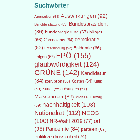
Suchwörter
Auswirkungen
(92)
Alternativen
(54)
Bundespräsident
Berichterstattung
(53)
(86)
bundesregierung
(67)
bürger
demokratie
(66)
Coronavirus
(64)
(83)
Epidemie
(66)
Entscheidung
(52)
FPÖ
(155)
Folgen
(62)
glaubwürdigkeit
(124)
GRÜNE
(142)
Kandidatur
(84)
Kosten
(64)
Kritik
korruption
(55)
(59)
Lösungen
(57)
Kurier
(55)
Maßnahmen
(89)
Michael Ludwig
nachhaltigkeit
(103)
(59)
Nationalrat
(112)
NEOS
(100)
orf
NR-Wahl 2019
(77)
(95)
Pandemie
(84)
parteien
(67)
Politikverdrossenheit
(74)