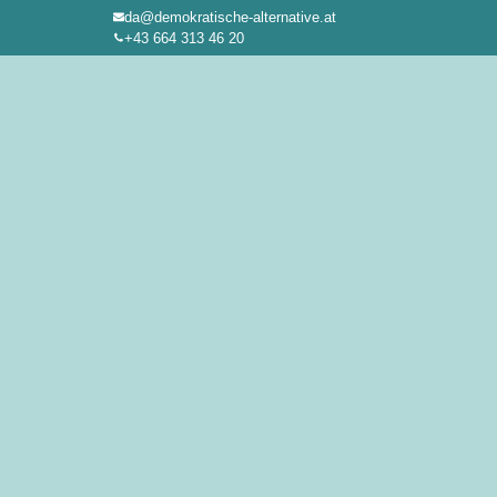
da@demokratische-alternative.at
Zum
+43 664 313 46 20
Inhalt
springen