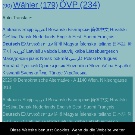
ÖVP
(234)
Wähler
(179)
(90)
Auto-Translate:
Afrikaans
Shqip
العربية
Bosanski
Български
简体中文
Hrvatski
Čeština‎
Dansk
Nederlands
English
Eesti
Suomi
Français
Deutsch
Ελληνικά
עִבְרִית
हिन्दी
Magyar
Íslenska
Italiano
日本語
한
국어
Latviešu valoda
Lietuvių kalba
Lëtzebuergesch
Македонски јазик
Norsk bokmål
فارسی
Polski
Português
Română
Русский
Српски језик
Slovenčina
Slovenščina
Español
Kiswahili
Svenska
ไทย
Türkçe
Українська
2026 © Demokratische Alternative - A 1140 Wien, Nikischgasse
8/13
Afrikaans
Shqip
العربية
Bosanski
Български
简体中文
Hrvatski
Čeština‎
Dansk
Nederlands
English
Eesti
Suomi
Français
Deutsch
Ελληνικά
עִבְרִית
हिन्दी
Magyar
Íslenska
Italiano
日本語
한
국어
Latviešu valoda
Lietuvių kalba
Lëtzebuergesch
Македонски јазик
Norsk bokmål
فارسی
Polski
Português
Diese Website benutzt Cookies. Wenn du die Website weiter