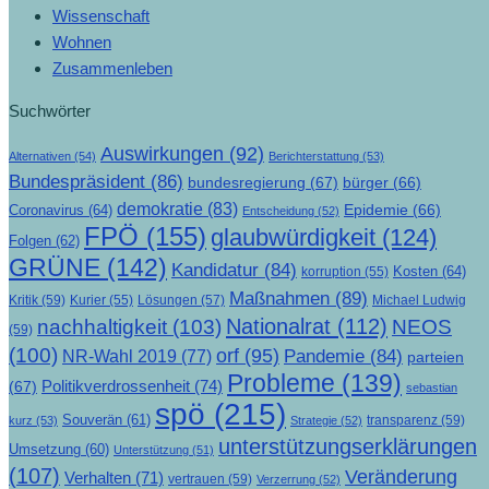
Wissenschaft
Wohnen
Zusammenleben
Suchwörter
Auswirkungen
(92)
Alternativen
(54)
Berichterstattung
(53)
Bundespräsident
(86)
bundesregierung
(67)
bürger
(66)
demokratie
(83)
Epidemie
(66)
Coronavirus
(64)
Entscheidung
(52)
FPÖ
(155)
glaubwürdigkeit
(124)
Folgen
(62)
GRÜNE
(142)
Kandidatur
(84)
Kosten
(64)
korruption
(55)
Maßnahmen
(89)
Kritik
(59)
Lösungen
(57)
Michael Ludwig
Kurier
(55)
Nationalrat
(112)
nachhaltigkeit
(103)
NEOS
(59)
(100)
orf
(95)
Pandemie
(84)
NR-Wahl 2019
(77)
parteien
Probleme
(139)
Politikverdrossenheit
(74)
(67)
sebastian
spö
(215)
Souverän
(61)
transparenz
(59)
kurz
(53)
Strategie
(52)
unterstützungserklärungen
Umsetzung
(60)
Unterstützung
(51)
(107)
Veränderung
Verhalten
(71)
vertrauen
(59)
Verzerrung
(52)