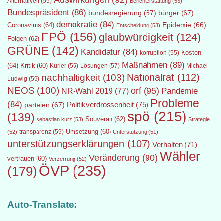
Auswirkungen
(92)
Alternativen
(55)
Berichterstattung
(53)
Bundespräsident
(86)
bundesregierung
(67)
bürger
(67)
demokratie
(84)
Epidemie
(66)
Coronavirus
(64)
Entscheidung
(53)
FPÖ
(156)
glaubwürdigkeit
(124)
Folgen
(62)
GRÜNE
(142)
Kandidatur
(84)
Kosten
korruption
(55)
Maßnahmen
(89)
(64)
Kritik
(60)
Lösungen
(57)
Michael
Kurier
(55)
Nationalrat
(112)
nachhaltigkeit
(103)
Ludwig
(59)
NEOS
(100)
orf
(95)
Pandemie
NR-Wahl 2019
(77)
Probleme
(84)
Politikverdrossenheit
(75)
parteien
(67)
spö
(215)
(139)
Souverän
(62)
sebastian kurz
(53)
Strategie
transparenz
(59)
Umsetzung
(60)
(52)
Unterstützung
(51)
unterstützungserklärungen
(107)
Verhalten
(71)
Wähler
Veränderung
(90)
vertrauen
(60)
Verzerrung
(52)
ÖVP
(235)
(179)
Auto-Translate: