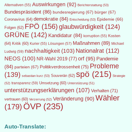
Auswirkungen
(92)
Alternativen
(55)
Berichterstattung
(53)
Bundespräsident
(86)
bundesregierung
(67)
bürger
(67)
demokratie
(84)
Epidemie
(66)
Coronavirus
(64)
Entscheidung
(53)
FPÖ
(156)
glaubwürdigkeit
(124)
Folgen
(62)
GRÜNE
(142)
Kandidatur
(84)
Kosten
korruption
(55)
Maßnahmen
(89)
(64)
Kritik
(60)
Lösungen
(57)
Michael
Kurier
(55)
Nationalrat
(112)
nachhaltigkeit
(103)
Ludwig
(59)
NEOS
(100)
orf
(95)
Pandemie
NR-Wahl 2019
(77)
Probleme
(84)
Politikverdrossenheit
(75)
parteien
(67)
spö
(215)
(139)
Souverän
(62)
sebastian kurz
(53)
Strategie
transparenz
(59)
Umsetzung
(60)
(52)
Unterstützung
(51)
unterstützungserklärungen
(107)
Verhalten
(71)
Wähler
Veränderung
(90)
vertrauen
(60)
Verzerrung
(52)
ÖVP
(235)
(179)
Auto-Translate: