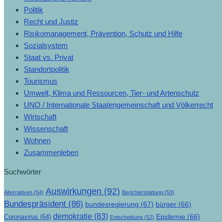
Politik
Recht und Justiz
Risikomanagement, Prävention, Schutz und Hilfe
Sozialsystem
Staat vs. Privat
Standortpolitik
Tourismus
Umwelt, Klima und Ressourcen, Tier- und Artenschutz
UNO / Internationale Staatengemeinschaft und Völkerrecht
Wirtschaft
Wissenschaft
Wohnen
Zusammenleben
Suchwörter
Auswirkungen
(92)
Alternativen
(54)
Berichterstattung
(53)
Bundespräsident
(86)
bundesregierung
(67)
bürger
(66)
demokratie
(83)
Epidemie
(66)
Coronavirus
(64)
Entscheidung
(52)