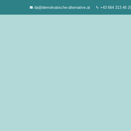
Zum
da@demokratische-alternative.at
+43 664 313 46 2
Inhalt
springen