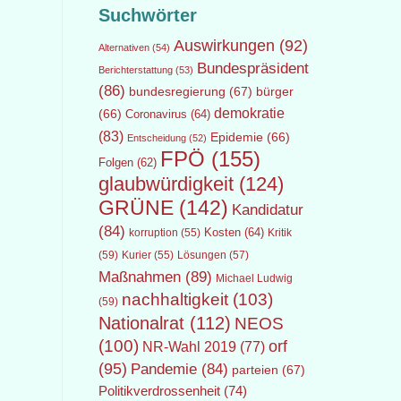
Suchwörter
Auswirkungen
(92)
Alternativen
(54)
Bundespräsident
Berichterstattung
(53)
(86)
bundesregierung
(67)
bürger
demokratie
(66)
Coronavirus
(64)
(83)
Epidemie
(66)
Entscheidung
(52)
FPÖ
(155)
Folgen
(62)
glaubwürdigkeit
(124)
GRÜNE
(142)
Kandidatur
(84)
Kosten
(64)
Kritik
korruption
(55)
(59)
Lösungen
(57)
Kurier
(55)
Maßnahmen
(89)
Michael Ludwig
nachhaltigkeit
(103)
(59)
Nationalrat
(112)
NEOS
(100)
orf
NR-Wahl 2019
(77)
(95)
Pandemie
(84)
parteien
(67)
Politikverdrossenheit
(74)