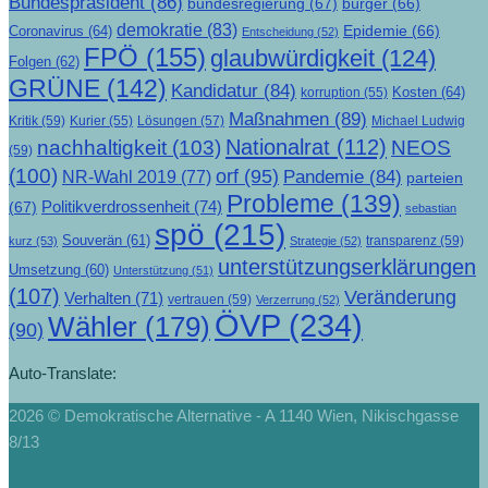
Bundespräsident
(86)
bundesregierung
(67)
bürger
(66)
demokratie
(83)
Epidemie
(66)
Coronavirus
(64)
Entscheidung
(52)
FPÖ
(155)
glaubwürdigkeit
(124)
Folgen
(62)
GRÜNE
(142)
Kandidatur
(84)
Kosten
(64)
korruption
(55)
Maßnahmen
(89)
Kritik
(59)
Lösungen
(57)
Michael Ludwig
Kurier
(55)
Nationalrat
(112)
nachhaltigkeit
(103)
NEOS
(59)
(100)
orf
(95)
Pandemie
(84)
NR-Wahl 2019
(77)
parteien
Probleme
(139)
Politikverdrossenheit
(74)
(67)
sebastian
spö
(215)
Souverän
(61)
transparenz
(59)
kurz
(53)
Strategie
(52)
unterstützungserklärungen
Umsetzung
(60)
Unterstützung
(51)
(107)
Veränderung
Verhalten
(71)
vertrauen
(59)
Verzerrung
(52)
ÖVP
(234)
Wähler
(179)
(90)
Auto-Translate:
2026 © Demokratische Alternative - A 1140 Wien, Nikischgasse
8/13