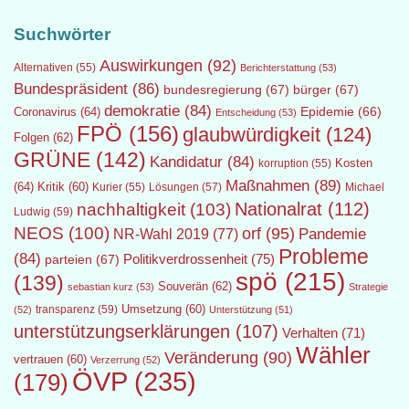
Suchwörter
Auswirkungen
(92)
Alternativen
(55)
Berichterstattung
(53)
Bundespräsident
(86)
bundesregierung
(67)
bürger
(67)
demokratie
(84)
Epidemie
(66)
Coronavirus
(64)
Entscheidung
(53)
FPÖ
(156)
glaubwürdigkeit
(124)
Folgen
(62)
GRÜNE
(142)
Kandidatur
(84)
Kosten
korruption
(55)
Maßnahmen
(89)
(64)
Kritik
(60)
Lösungen
(57)
Michael
Kurier
(55)
Nationalrat
(112)
nachhaltigkeit
(103)
Ludwig
(59)
NEOS
(100)
orf
(95)
Pandemie
NR-Wahl 2019
(77)
Probleme
(84)
Politikverdrossenheit
(75)
parteien
(67)
spö
(215)
(139)
Souverän
(62)
sebastian kurz
(53)
Strategie
transparenz
(59)
Umsetzung
(60)
(52)
Unterstützung
(51)
unterstützungserklärungen
(107)
Verhalten
(71)
Wähler
Veränderung
(90)
vertrauen
(60)
Verzerrung
(52)
ÖVP
(235)
(179)