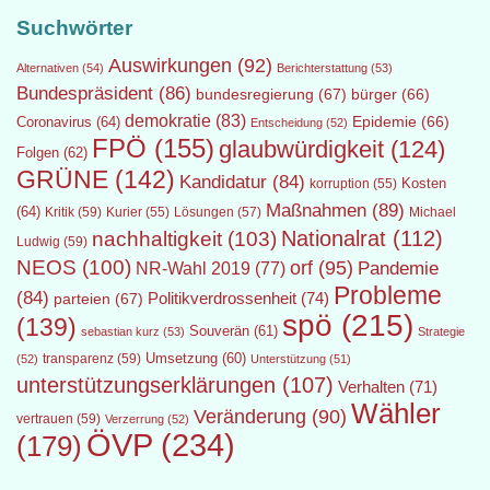
Suchwörter
Auswirkungen
(92)
Alternativen
(54)
Berichterstattung
(53)
Bundespräsident
(86)
bundesregierung
(67)
bürger
(66)
demokratie
(83)
Epidemie
(66)
Coronavirus
(64)
Entscheidung
(52)
FPÖ
(155)
glaubwürdigkeit
(124)
Folgen
(62)
GRÜNE
(142)
Kandidatur
(84)
Kosten
korruption
(55)
Maßnahmen
(89)
(64)
Kritik
(59)
Lösungen
(57)
Michael
Kurier
(55)
Nationalrat
(112)
nachhaltigkeit
(103)
Ludwig
(59)
NEOS
(100)
orf
(95)
Pandemie
NR-Wahl 2019
(77)
Probleme
(84)
Politikverdrossenheit
(74)
parteien
(67)
spö
(215)
(139)
Souverän
(61)
sebastian kurz
(53)
Strategie
transparenz
(59)
Umsetzung
(60)
(52)
Unterstützung
(51)
unterstützungserklärungen
(107)
Verhalten
(71)
Wähler
Veränderung
(90)
vertrauen
(59)
Verzerrung
(52)
ÖVP
(234)
(179)