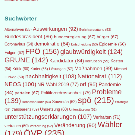
Suchwörter
Auswirkungen
(92)
Alternativen
(55)
Berichterstattung
(53)
Bundespräsident
(86)
bundesregierung
(67)
bürger
(67)
demokratie
(84)
Epidemie
(66)
Coronavirus
(64)
Entscheidung
(53)
FPÖ
(156)
glaubwürdigkeit
(124)
Folgen
(62)
GRÜNE
(142)
Kandidatur
(84)
Kosten
korruption
(55)
Maßnahmen
(89)
(64)
Kritik
(60)
Lösungen
(57)
Michael
Kurier
(55)
Nationalrat
(112)
nachhaltigkeit
(103)
Ludwig
(59)
NEOS
(100)
orf
(95)
Pandemie
NR-Wahl 2019
(77)
Probleme
(84)
Politikverdrossenheit
(75)
parteien
(67)
spö
(215)
(139)
Souverän
(62)
sebastian kurz
(53)
Strategie
transparenz
(59)
Umsetzung
(60)
(52)
Unterstützung
(51)
unterstützungserklärungen
(107)
Verhalten
(71)
Wähler
Veränderung
(90)
vertrauen
(60)
Verzerrung
(52)
ÖVP
(235)
(179)