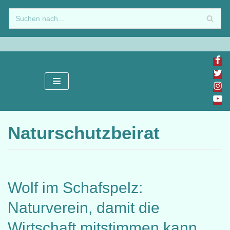
Zum
Inhalt
springen
Naturschutzbeirat
Wolf im Schafspelz:
Naturverein, damit die
Wirtschaft mitstimmen kann