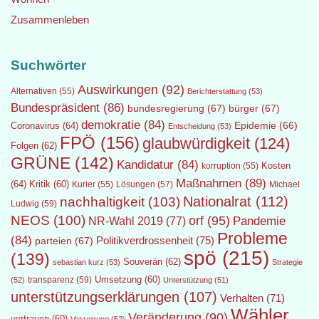
Zusammenleben
Suchwörter
Auswirkungen
(92)
Alternativen
(55)
Berichterstattung
(53)
Bundespräsident
(86)
bundesregierung
(67)
bürger
(67)
demokratie
(84)
Epidemie
(66)
Coronavirus
(64)
Entscheidung
(53)
FPÖ
(156)
glaubwürdigkeit
(124)
Folgen
(62)
GRÜNE
(142)
Kandidatur
(84)
Kosten
korruption
(55)
Maßnahmen
(89)
(64)
Kritik
(60)
Lösungen
(57)
Michael
Kurier
(55)
Nationalrat
(112)
nachhaltigkeit
(103)
Ludwig
(59)
NEOS
(100)
orf
(95)
Pandemie
NR-Wahl 2019
(77)
Probleme
(84)
Politikverdrossenheit
(75)
parteien
(67)
spö
(215)
(139)
Souverän
(62)
sebastian kurz
(53)
Strategie
transparenz
(59)
Umsetzung
(60)
(52)
Unterstützung
(51)
unterstützungserklärungen
(107)
Verhalten
(71)
Wähler
Veränderung
(90)