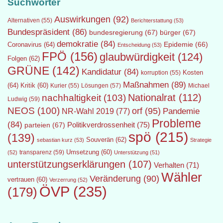
Suchwörter
Auswirkungen
(92)
Alternativen
(55)
Berichterstattung
(53)
Bundespräsident
(86)
bundesregierung
(67)
bürger
(67)
demokratie
(84)
Epidemie
(66)
Coronavirus
(64)
Entscheidung
(53)
FPÖ
(156)
glaubwürdigkeit
(124)
Folgen
(62)
GRÜNE
(142)
Kandidatur
(84)
Kosten
korruption
(55)
Maßnahmen
(89)
(64)
Kritik
(60)
Lösungen
(57)
Michael
Kurier
(55)
Nationalrat
(112)
nachhaltigkeit
(103)
Ludwig
(59)
NEOS
(100)
orf
(95)
Pandemie
NR-Wahl 2019
(77)
Probleme
(84)
Politikverdrossenheit
(75)
parteien
(67)
spö
(215)
(139)
Souverän
(62)
sebastian kurz
(53)
Strategie
transparenz
(59)
Umsetzung
(60)
(52)
Unterstützung
(51)
unterstützungserklärungen
(107)
Verhalten
(71)
Wähler
Veränderung
(90)
vertrauen
(60)
Verzerrung
(52)
ÖVP
(235)
(179)