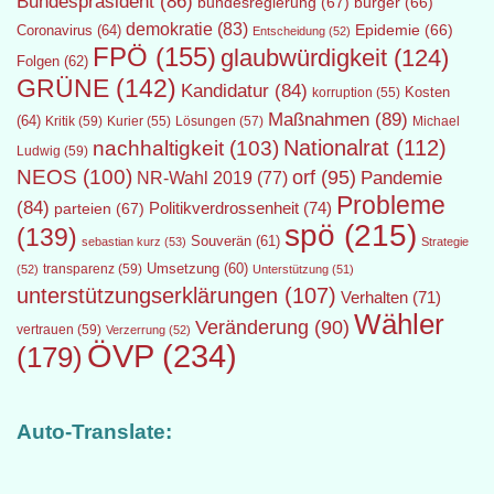
Bundespräsident
(86)
bundesregierung
(67)
bürger
(66)
demokratie
(83)
Epidemie
(66)
Coronavirus
(64)
Entscheidung
(52)
FPÖ
(155)
glaubwürdigkeit
(124)
Folgen
(62)
GRÜNE
(142)
Kandidatur
(84)
Kosten
korruption
(55)
Maßnahmen
(89)
(64)
Kritik
(59)
Lösungen
(57)
Michael
Kurier
(55)
Nationalrat
(112)
nachhaltigkeit
(103)
Ludwig
(59)
NEOS
(100)
orf
(95)
Pandemie
NR-Wahl 2019
(77)
Probleme
(84)
Politikverdrossenheit
(74)
parteien
(67)
spö
(215)
(139)
Souverän
(61)
sebastian kurz
(53)
Strategie
transparenz
(59)
Umsetzung
(60)
(52)
Unterstützung
(51)
unterstützungserklärungen
(107)
Verhalten
(71)
Wähler
Veränderung
(90)
vertrauen
(59)
Verzerrung
(52)
ÖVP
(234)
(179)
Auto-Translate: