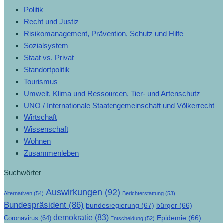
Politik
Recht und Justiz
Risikomanagement, Prävention, Schutz und Hilfe
Sozialsystem
Staat vs. Privat
Standortpolitik
Tourismus
Umwelt, Klima und Ressourcen, Tier- und Artenschutz
UNO / Internationale Staatengemeinschaft und Völkerrecht
Wirtschaft
Wissenschaft
Wohnen
Zusammenleben
Suchwörter
Auswirkungen
(92)
Alternativen
(54)
Berichterstattung
(53)
Bundespräsident
(86)
bundesregierung
(67)
bürger
(66)
demokratie
(83)
Epidemie
(66)
Coronavirus
(64)
Entscheidung
(52)