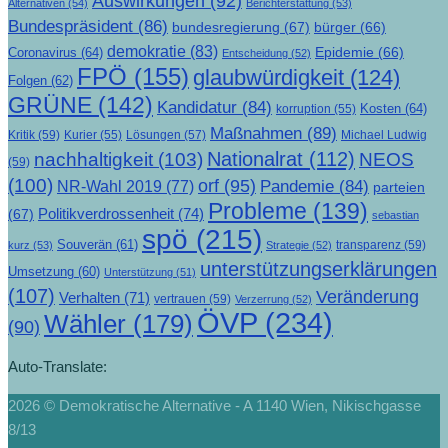
Auswirkungen
(92)
Alternativen
(54)
Berichterstattung
(53)
Bundespräsident
(86)
bundesregierung
(67)
bürger
(66)
demokratie
(83)
Epidemie
(66)
Coronavirus
(64)
Entscheidung
(52)
FPÖ
(155)
glaubwürdigkeit
(124)
Folgen
(62)
GRÜNE
(142)
Kandidatur
(84)
Kosten
(64)
korruption
(55)
Maßnahmen
(89)
Kritik
(59)
Lösungen
(57)
Michael Ludwig
Kurier
(55)
Nationalrat
(112)
nachhaltigkeit
(103)
NEOS
(59)
(100)
orf
(95)
Pandemie
(84)
NR-Wahl 2019
(77)
parteien
Probleme
(139)
Politikverdrossenheit
(74)
(67)
sebastian
spö
(215)
Souverän
(61)
transparenz
(59)
kurz
(53)
Strategie
(52)
unterstützungserklärungen
Umsetzung
(60)
Unterstützung
(51)
(107)
Veränderung
Verhalten
(71)
vertrauen
(59)
Verzerrung
(52)
ÖVP
(234)
Wähler
(179)
(90)
Auto-Translate:
2026 © Demokratische Alternative - A 1140 Wien, Nikischgasse
8/13