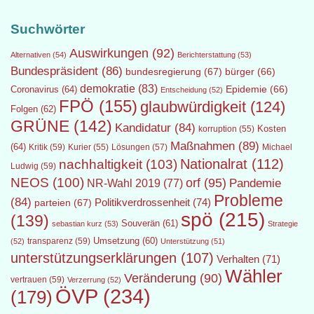
Suchwörter
Auswirkungen
(92)
Alternativen
(54)
Berichterstattung
(53)
Bundespräsident
(86)
bundesregierung
(67)
bürger
(66)
demokratie
(83)
Epidemie
(66)
Coronavirus
(64)
Entscheidung
(52)
FPÖ
(155)
glaubwürdigkeit
(124)
Folgen
(62)
GRÜNE
(142)
Kandidatur
(84)
Kosten
korruption
(55)
Maßnahmen
(89)
(64)
Kritik
(59)
Lösungen
(57)
Michael
Kurier
(55)
Nationalrat
(112)
nachhaltigkeit
(103)
Ludwig
(59)
NEOS
(100)
orf
(95)
Pandemie
NR-Wahl 2019
(77)
Probleme
(84)
Politikverdrossenheit
(74)
parteien
(67)
spö
(215)
(139)
Souverän
(61)
sebastian kurz
(53)
Strategie
transparenz
(59)
Umsetzung
(60)
(52)
Unterstützung
(51)
unterstützungserklärungen
(107)
Verhalten
(71)
Wähler
Veränderung
(90)
vertrauen
(59)
Verzerrung
(52)
ÖVP
(234)
(179)