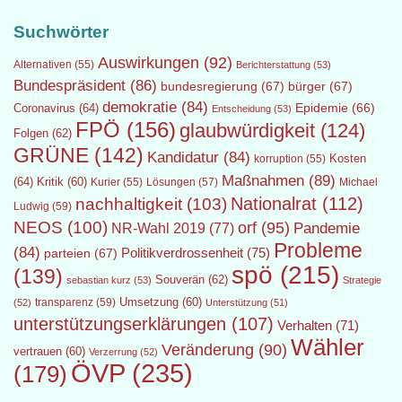
Suchwörter
Auswirkungen
(92)
Alternativen
(55)
Berichterstattung
(53)
Bundespräsident
(86)
bundesregierung
(67)
bürger
(67)
demokratie
(84)
Epidemie
(66)
Coronavirus
(64)
Entscheidung
(53)
FPÖ
(156)
glaubwürdigkeit
(124)
Folgen
(62)
GRÜNE
(142)
Kandidatur
(84)
Kosten
korruption
(55)
Maßnahmen
(89)
(64)
Kritik
(60)
Lösungen
(57)
Michael
Kurier
(55)
Nationalrat
(112)
nachhaltigkeit
(103)
Ludwig
(59)
NEOS
(100)
orf
(95)
Pandemie
NR-Wahl 2019
(77)
Probleme
(84)
Politikverdrossenheit
(75)
parteien
(67)
spö
(215)
(139)
Souverän
(62)
sebastian kurz
(53)
Strategie
transparenz
(59)
Umsetzung
(60)
(52)
Unterstützung
(51)
unterstützungserklärungen
(107)
Verhalten
(71)
Wähler
Veränderung
(90)
vertrauen
(60)
Verzerrung
(52)
ÖVP
(235)
(179)