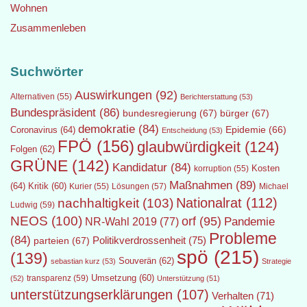
Wohnen
Zusammenleben
Suchwörter
Auswirkungen
(92)
Alternativen
(55)
Berichterstattung
(53)
Bundespräsident
(86)
bundesregierung
(67)
bürger
(67)
demokratie
(84)
Epidemie
(66)
Coronavirus
(64)
Entscheidung
(53)
FPÖ
(156)
glaubwürdigkeit
(124)
Folgen
(62)
GRÜNE
(142)
Kandidatur
(84)
Kosten
korruption
(55)
Maßnahmen
(89)
(64)
Kritik
(60)
Lösungen
(57)
Michael
Kurier
(55)
Nationalrat
(112)
nachhaltigkeit
(103)
Ludwig
(59)
NEOS
(100)
orf
(95)
Pandemie
NR-Wahl 2019
(77)
Probleme
(84)
Politikverdrossenheit
(75)
parteien
(67)
spö
(215)
(139)
Souverän
(62)
sebastian kurz
(53)
Strategie
transparenz
(59)
Umsetzung
(60)
(52)
Unterstützung
(51)
unterstützungserklärungen
(107)
Verhalten
(71)