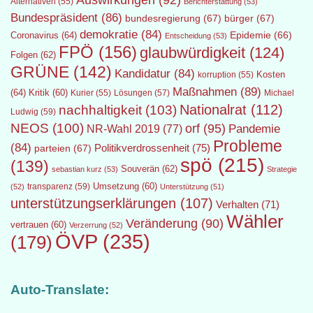
Auswirkungen
(92)
Alternativen
(55)
Berichterstattung
(53)
Bundespräsident
(86)
bundesregierung
(67)
bürger
(67)
demokratie
(84)
Epidemie
(66)
Coronavirus
(64)
Entscheidung
(53)
FPÖ
(156)
glaubwürdigkeit
(124)
Folgen
(62)
GRÜNE
(142)
Kandidatur
(84)
Kosten
korruption
(55)
Maßnahmen
(89)
(64)
Kritik
(60)
Lösungen
(57)
Michael
Kurier
(55)
Nationalrat
(112)
nachhaltigkeit
(103)
Ludwig
(59)
NEOS
(100)
orf
(95)
Pandemie
NR-Wahl 2019
(77)
Probleme
(84)
Politikverdrossenheit
(75)
parteien
(67)
spö
(215)
(139)
Souverän
(62)
sebastian kurz
(53)
Strategie
transparenz
(59)
Umsetzung
(60)
(52)
Unterstützung
(51)
unterstützungserklärungen
(107)
Verhalten
(71)
Wähler
Veränderung
(90)
vertrauen
(60)
Verzerrung
(52)
ÖVP
(235)
(179)
Auto-Translate: