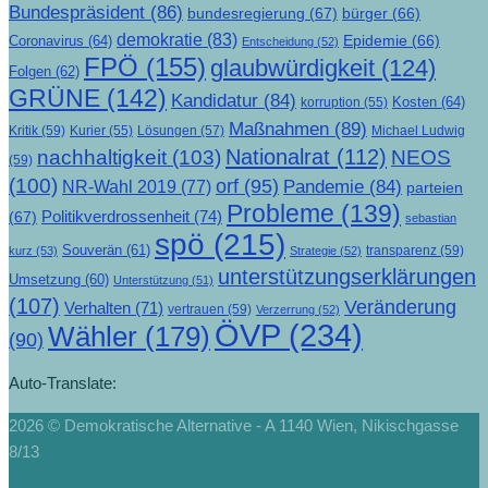
Bundespräsident
(86)
bundesregierung
(67)
bürger
(66)
demokratie
(83)
Epidemie
(66)
Coronavirus
(64)
Entscheidung
(52)
FPÖ
(155)
glaubwürdigkeit
(124)
Folgen
(62)
GRÜNE
(142)
Kandidatur
(84)
Kosten
(64)
korruption
(55)
Maßnahmen
(89)
Kritik
(59)
Lösungen
(57)
Michael Ludwig
Kurier
(55)
Nationalrat
(112)
nachhaltigkeit
(103)
NEOS
(59)
(100)
orf
(95)
Pandemie
(84)
NR-Wahl 2019
(77)
parteien
Probleme
(139)
Politikverdrossenheit
(74)
(67)
sebastian
spö
(215)
Souverän
(61)
transparenz
(59)
kurz
(53)
Strategie
(52)
unterstützungserklärungen
Umsetzung
(60)
Unterstützung
(51)
(107)
Veränderung
Verhalten
(71)
vertrauen
(59)
Verzerrung
(52)
ÖVP
(234)
Wähler
(179)
(90)
Auto-Translate:
2026 © Demokratische Alternative - A 1140 Wien, Nikischgasse
8/13