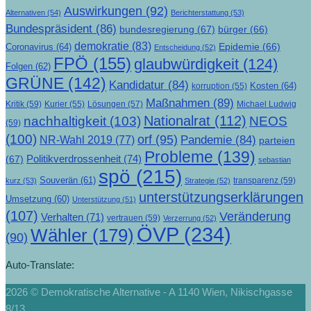
Auswirkungen
(92)
Alternativen
(54)
Berichterstattung
(53)
Bundespräsident
(86)
bundesregierung
(67)
bürger
(66)
demokratie
(83)
Epidemie
(66)
Coronavirus
(64)
Entscheidung
(52)
FPÖ
(155)
glaubwürdigkeit
(124)
Folgen
(62)
GRÜNE
(142)
Kandidatur
(84)
Kosten
(64)
korruption
(55)
Maßnahmen
(89)
Kritik
(59)
Lösungen
(57)
Michael Ludwig
Kurier
(55)
Nationalrat
(112)
nachhaltigkeit
(103)
NEOS
(59)
(100)
orf
(95)
Pandemie
(84)
NR-Wahl 2019
(77)
parteien
Probleme
(139)
Politikverdrossenheit
(74)
(67)
sebastian
spö
(215)
Souverän
(61)
transparenz
(59)
kurz
(53)
Strategie
(52)
unterstützungserklärungen
Umsetzung
(60)
Unterstützung
(51)
(107)
Veränderung
Verhalten
(71)
vertrauen
(59)
Verzerrung
(52)
ÖVP
(234)
Wähler
(179)
(90)
Auto-Translate:
2026 © Demokratische Alternative - A 1140 Wien, Nikischgasse
8/13